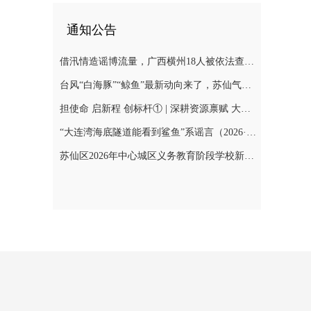
通知公告
借汛情造谣博流量，广西横州18人被依法查处（2026·08·05）
台风“白海豚”“鲸鱼”最新动向来了，苏仙气象提醒这几天都有雨
担使命 启新程 创标杆① | 深耕资源禀赋 大力兴工旺商
“大连湾海底隧道能看到鲨鱼”系谣言（2026·08·04）
苏仙区2026年中心城区义务教育阶段学校新生入学工作提示