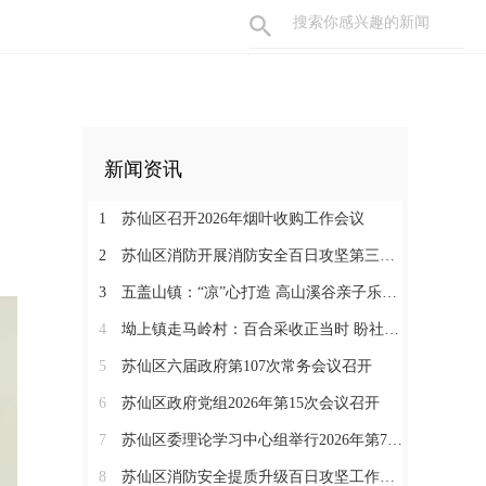
新闻资讯
1
苏仙区召开2026年烟叶收购工作会议
2
苏仙区消防开展消防安全百日攻坚第三次联合检查
3
五盖山镇：“凉”心打造 高山溪谷亲子乐园火爆出圈
4
坳上镇走马岭村：百合采收正当时 盼社会各界助力销售
5
苏仙区六届政府第107次常务会议召开
6
苏仙区政府党组2026年第15次会议召开
7
苏仙区委理论学习中心组举行2026年第7次集体（扩大）学习
8
苏仙区消防安全提质升级百日攻坚工作调度会召开