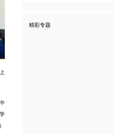
精彩专题
nter
ullscreen
上
中
学
）