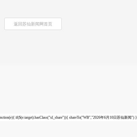
返回苏仙新闻网首页
nction(e){ if($(e.target).hasClass("xl_share")){ shareTo("WB","2026年6月10日苏仙新闻") }