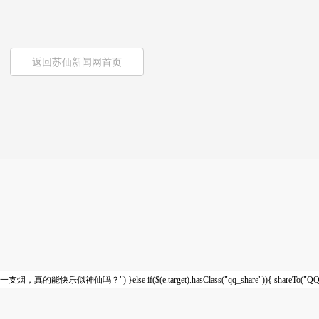
返回苏仙新闻网首页
一支烟，真的能快乐似神仙吗？") }else if($(e.target).hasClass("qq_share")){ shar