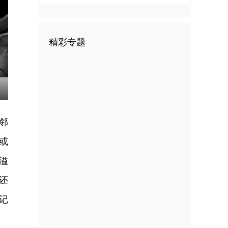
精彩专题
nter
ullscreen
邻
或
溢
还
记