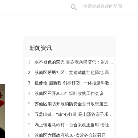
新闻资讯
1
永不褪色的荣光 百岁老兵熊济忠：岁月长河铸丹心 保家卫国献忠诚
2
苏仙区茅塘社区：党建赋能红色阵地 温情守护邻里朝夕
3
担使命 启新程 创标杆② | 一体推进科教人才 深度融合文旅业态
4
苏仙区召开2026年烟叶收购工作会议
5
苏仙区消防开展消防安全百日攻坚第三次联合检查
6
五盖山镇：“凉”心打造 高山溪谷亲子乐园火爆出圈
7
坳上镇走马岭村：百合采收正当时 盼社会各界助力销售
8
苏仙区六届政府第107次常务会议召开