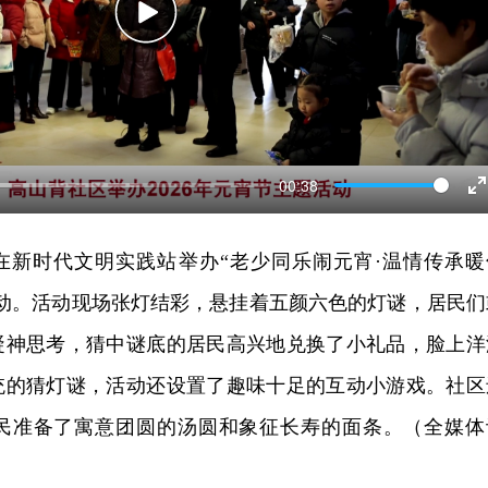
Play
00:38
E
f
在新时代文明实践站举办“老少同乐闹元宵·温情传承暖
题活动。活动现场张灯结彩，悬挂着五颜六色的灯谜，居民们
凝神思考，猜中谜底的居民高兴地兑换了小礼品，脸上洋
统的猜灯谜，活动还设置了趣味十足的互动小游戏。社区
民准备了寓意团圆的汤圆和象征长寿的面条。（全媒体