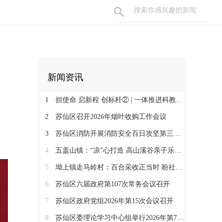
新闻资讯
1
担使命 启新程 创标杆② | 一体推进科教人才 深度融合文旅业态
2
苏仙区召开2026年烟叶收购工作会议
3
苏仙区消防开展消防安全百日攻坚第三次联合检查
4
五盖山镇：“凉”心打造 高山溪谷亲子乐园火爆出圈
5
坳上镇走马岭村：百合采收正当时 盼社会各界助力销售
6
苏仙区六届政府第107次常务会议召开
7
苏仙区政府党组2026年第15次会议召开
8
苏仙区委理论学习中心组举行2026年第7次集体（扩大）学习