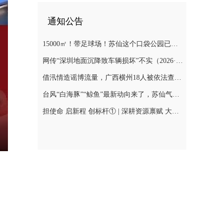
通知公告
15000㎡！带足球场！苏仙这个口袋公园已对外开放
网传“深圳地面沉降致车辆损坏”不实（2026·08·06）
借汛情造谣博流量，广西横州18人被依法查处（2026·08·05）
台风“白海豚”“鲸鱼”最新动向来了，苏仙气象提醒这几天都有雨
担使命 启新程 创标杆① | 深耕资源禀赋 大力兴工旺商
nter
ullscreen