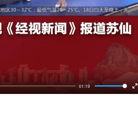
01:19
E
f