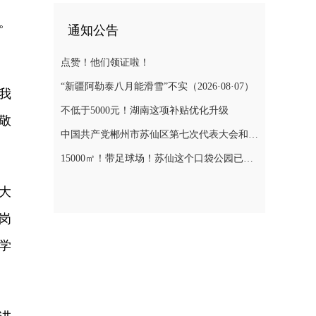
。
通知公告
点赞！他们领证啦！
“新疆阿勒泰八月能滑雪”不实（2026·08·07）
我
不低于5000元！湖南这项补贴优化升级
敬
中国共产党郴州市苏仙区第七次代表大会和第七届委员会第一次全体会议、第七届纪律检查委员会第一次全体会议选举结果
15000㎡！带足球场！苏仙这个口袋公园已对外开放
大
岗
学