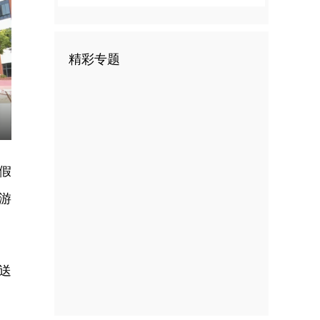
精彩专题
nter
ullscreen
假
游
送