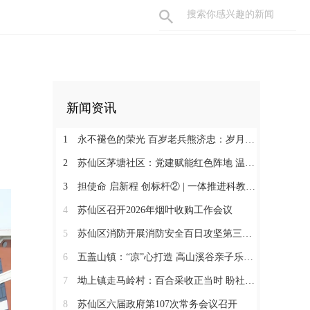
新闻资讯
1
永不褪色的荣光 百岁老兵熊济忠：岁月长河铸丹心 保家卫国献忠诚
2
苏仙区茅塘社区：党建赋能红色阵地 温情守护邻里朝夕
3
担使命 启新程 创标杆② | 一体推进科教人才 深度融合文旅业态
4
苏仙区召开2026年烟叶收购工作会议
5
苏仙区消防开展消防安全百日攻坚第三次联合检查
6
五盖山镇：“凉”心打造 高山溪谷亲子乐园火爆出圈
7
坳上镇走马岭村：百合采收正当时 盼社会各界助力销售
8
苏仙区六届政府第107次常务会议召开