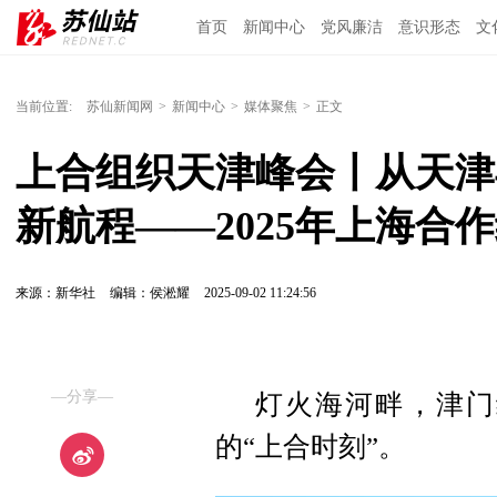
首页
新闻中心
党风廉洁
意识形态
文
当前位置:
苏仙新闻网
>
新闻中心
>
媒体聚焦
>
正文
上合组织天津峰会丨从天津
新航程——2025年上海合
来源：新华社
编辑：侯淞耀
2025-09-02 11:24:56
—分享—
灯火海河畔，津门
的“上合时刻”。