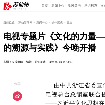
首页
新闻中心
党风廉洁
意识形态
文
当前位置:
苏仙新闻网
>
新闻中心
>
媒体聚焦
>
正文
电视专题片《文化的力量—
的溯源与实践》今晚开播
来源：央视新闻
编辑：苏仙黄啸
2025-09-05 15:43:03
—分享—
由中共浙江省委宣
电视总台总编室联合
——习近平文化思想在