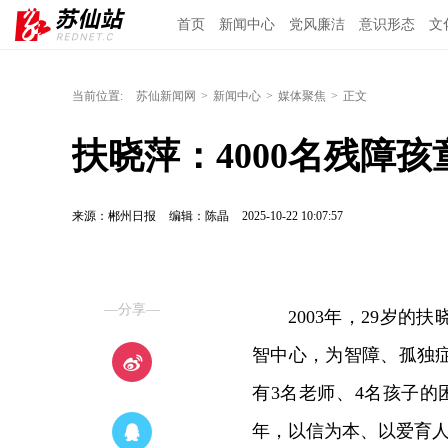
首页
新闻中心
党风廉洁
意识形态
文
当前位置:
苏仙新闻网
>
新闻中心
>
媒体聚焦
>
正文
扶晓萍：4000名残障
来源：郴州日报
编辑：陈晶
2025-10-22 10:07:57
—分享—
2003年，29岁
智中心，为智障、孤独
有3名老师、4名孩子的
年，以信为本、以爱育人