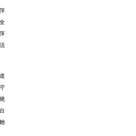
萍
全
萍
活
道
守
晓
台
她