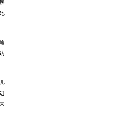
疾
她
通
访
儿
进
来