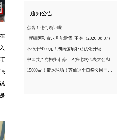
通知公告
点赞！他们领证啦！
在
“新疆阿勒泰八月能滑雪”不实（2026·08·07）
入
不低于5000元！湖南这项补贴优化升级
哽
中国共产党郴州市苏仙区第七次代表大会和第七届委员会第一次全体会议、第七届纪律检查委员会第一次全体会议选举结果
15000㎡！带足球场！苏仙这个口袋公园已对外开放
眠
说
是