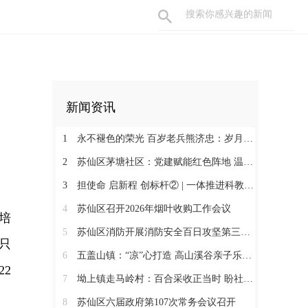
新闻资讯
1
永不褪色的荣光 百岁老兵熊济忠：岁月长河铸丹心 保家卫国献忠诚
2
苏仙区茅塘社区：党建赋能红色阵地 温情守护邻里朝夕
3
担使命 启新程 创标杆② | 一体推进科教人才 深度融合文旅业态
4
苏仙区召开2026年烟叶收购工作会议
培
5
苏仙区消防开展消防安全百日攻坚第三次联合检查
只
6
五盖山镇：“凉”心打造 高山溪谷亲子乐园火爆出圈
2
7
坳上镇走马岭村：百合采收正当时 盼社会各界助力销售
8
苏仙区六届政府第107次常务会议召开