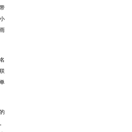
带
小
雨
名
联
单
的
。