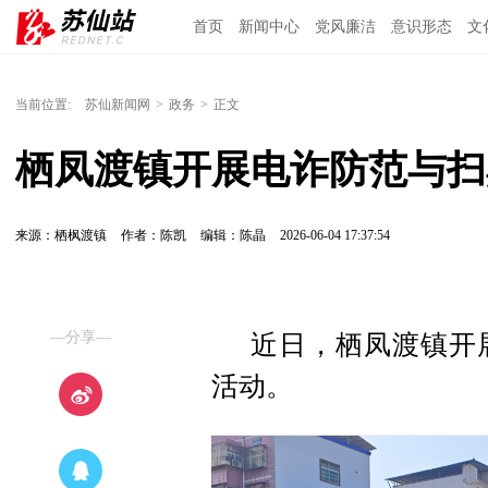
首页
新闻中心
党风廉洁
意识形态
文
当前位置:
苏仙新闻网
>
政务
>
正文
栖凤渡镇开展电诈防范与扫
来源：栖枫渡镇
作者：陈凯
编辑：陈晶
2026-06-04 17:37:54
—分享—
近日，栖凤渡镇开
活动。