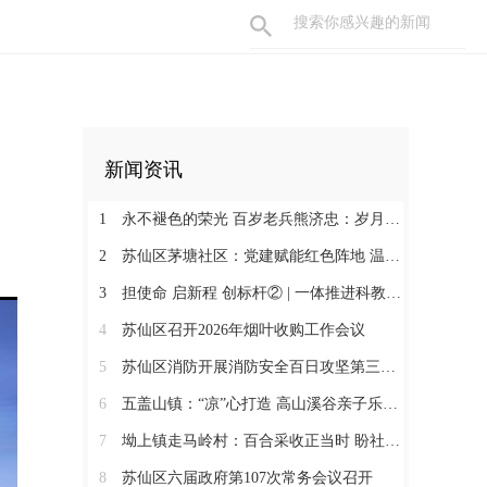
新闻资讯
1
永不褪色的荣光 百岁老兵熊济忠：岁月长河铸丹心 保家卫国献忠诚
2
苏仙区茅塘社区：党建赋能红色阵地 温情守护邻里朝夕
3
担使命 启新程 创标杆② | 一体推进科教人才 深度融合文旅业态
4
苏仙区召开2026年烟叶收购工作会议
5
苏仙区消防开展消防安全百日攻坚第三次联合检查
6
五盖山镇：“凉”心打造 高山溪谷亲子乐园火爆出圈
7
坳上镇走马岭村：百合采收正当时 盼社会各界助力销售
8
苏仙区六届政府第107次常务会议召开