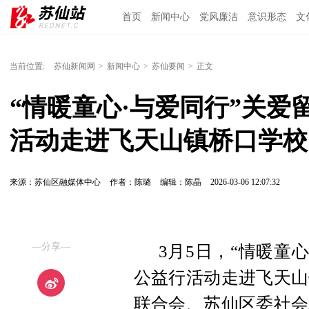
首页
新闻中心
党风廉洁
意识形态
文
当前位置:
苏仙新闻网
>
新闻中心
>
苏仙要闻
>
正文
“情暖童心·与爱同行”关
活动走进飞天山镇桥口学校
来源：苏仙区融媒体中心
作者：陈璐
编辑：陈晶
2026-03-06 12:07:32
—分享—
3月5日，“情暖童
公益行活动走进飞天山
联合会、苏仙区委社会