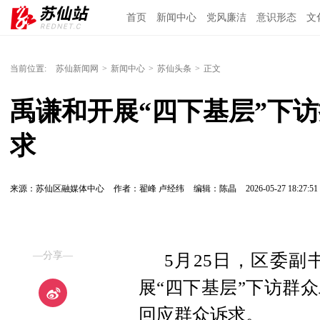
首页
新闻中心
党风廉洁
意识形态
文
当前位置:
苏仙新闻网
>
新闻中心
>
苏仙头条
>
正文
禹谦和开展“四下基层”下
求
来源：苏仙区融媒体中心
作者：翟峰 卢经纬
编辑：陈晶
2026-05-27 18:27:51
—分享—
5月25日，区委
展“四下基层”下访群
回应群众诉求。