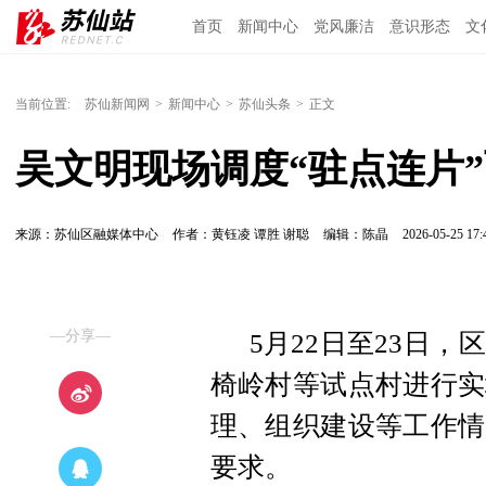
首页
新闻中心
党风廉洁
意识形态
文
当前位置:
苏仙新闻网
>
新闻中心
>
苏仙头条
>
正文
吴文明现场调度“驻点连片
来源：苏仙区融媒体中心
作者：黄钰凌 谭胜 谢聪
编辑：陈晶
2026-05-25 17:
—分享—
5月22日至23日
椅岭村等试点村进行实
理、组织建设等工作情
要求。