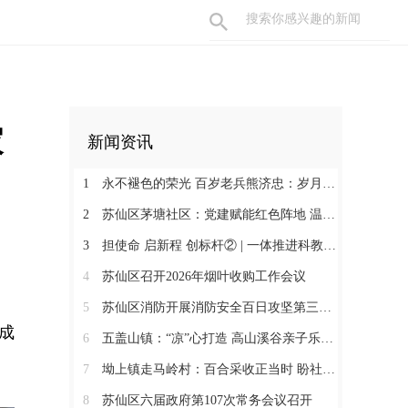
家
新闻资讯
1
永不褪色的荣光 百岁老兵熊济忠：岁月长河铸丹心 保家卫国献忠诚
2
苏仙区茅塘社区：党建赋能红色阵地 温情守护邻里朝夕
3
担使命 启新程 创标杆② | 一体推进科教人才 深度融合文旅业态
4
苏仙区召开2026年烟叶收购工作会议
5
苏仙区消防开展消防安全百日攻坚第三次联合检查
成
6
五盖山镇：“凉”心打造 高山溪谷亲子乐园火爆出圈
7
坳上镇走马岭村：百合采收正当时 盼社会各界助力销售
8
苏仙区六届政府第107次常务会议召开