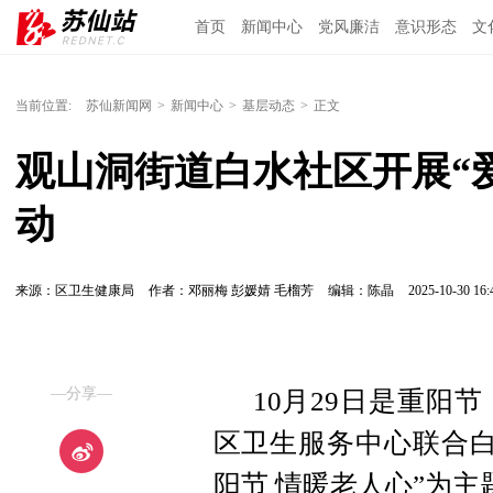
首页
新闻中心
党风廉洁
意识形态
文
当前位置:
苏仙新闻网
>
新闻中心
>
基层动态
>
正文
观山洞街道白水社区开展“
动
来源：区卫生健康局
作者：邓丽梅 彭媛婧 毛榴芳
编辑：陈晶
2025-10-30 16:
—分享—
10月29日是重阳
区卫生服务中心联合白
阳节 情暖老人心”为